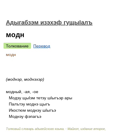
Адыгабзэм изэхэф гущыIалъ
модн
Толкование
Перевод
модн
(моднэр, моднэхэр)
модный, -ая, -ое
Модэу щыIэм тетэу шIыгъэр ары
Палътэу моднэ щыгъ
Икостюм моднэу шIыгъэ
Моднэу фэпагъэ
Толковый словарь адыгейского языка. - Майкоп, издание второе,