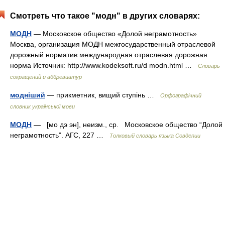
Смотреть что такое "модн" в других словарях:
МОДН
— Московское общество «Долой неграмотность»
Москва, организация МОДН межгосударственный отраслевой
дорожный норматив международная отраслевая дорожная
норма Источник: http://www.kodeksoft.ru/d modn.html …
Словарь
сокращений и аббревиатур
модніший
— прикметник, вищий ступінь …
Орфографічний
словник української мови
МОДН
— [мо дэ эн], неизм., ср. Московское общество “Долой
неграмотность”. АГС, 227 …
Толковый словарь языка Совдепии