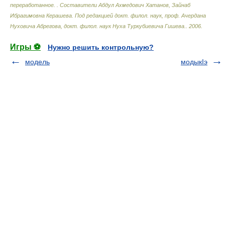
переработанное.
.
Составители Абдул Ахмедович Хатанов, Зайнаб
Ибрагимовна Керашева. Под редакцией докт. филол. наук, проф. Ачердана
Нуховича Абрегова, докт. филол. наук Нуха Туркубиевича Гишева.
.
2006
.
Игры ⚽
Нужно решить контрольную?
модель
модыкIэ