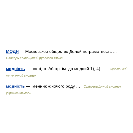
МОДН
— Московское общество Долой неграмотность …
Словарь сокращений русского языка
модність
— ності, ж. Абстр. ім. до модний 1), 4) …
Український
тлумачний словник
модність
— іменник жіночого роду …
Орфографічний словник
української мови