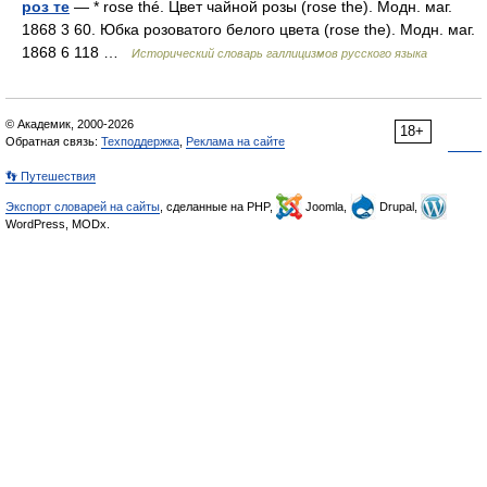
роз те
— * rose thé. Цвет чайной розы (rose the). Модн. маг.
1868 3 60. Юбка розоватого белого цвета (rose the). Модн. маг.
1868 6 118 …
Исторический словарь галлицизмов русского языка
© Академик, 2000-2026
18+
Обратная связь:
Техподдержка
,
Реклама на сайте
👣 Путешествия
Экспорт словарей на сайты
, сделанные на PHP,
Joomla,
Drupal,
WordPress, MODx.